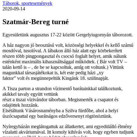
Táborok, sportesemények
2020-09-14
Szatmár-Bereg turné
Egyesületünk augusztus 17-22 között Gergelyiugornyán táborozott.
A ház nagyon jó beosztású volt, közösségi helyekkel és kellő számú
mosdóval, tusolóval. A lábakon álló ház alatt egy körbekerített
részen több pingpongasztal és csocsó foglalt helyet, amik nálunk
esténként maximális kihasználtsággal működtek. ( Bár volt TV –
talán kettő is – , de be se kapcsoltuk, amíg ott voltunk.) Vittünk
magunkkal társasjátékokat is, két este pedig házi „xy
faktor” volt és megünnepeltük Kingánk 18. szülinapját.
A Tisza parton a strandon vízimentő barátainkkal találkoztunk,
akikkel tavaly együtt vettünk
részt a tiszai vízivándor táborban. Megismerték a csapatot és
odajöttek hozzánk.
Elsétáltunk Vásárosnaményba a Szilva fürdőbe, ahol a helyi
úszócsapattal egy barátságos edzőversenyt rögtönöztünk.
Nyíregyházán meglátogattuk az állatkertet, ami egyedülálló élmény
vízalatti akváriumával. Itt komoly kihívás volt, hogy egyben tudjunk