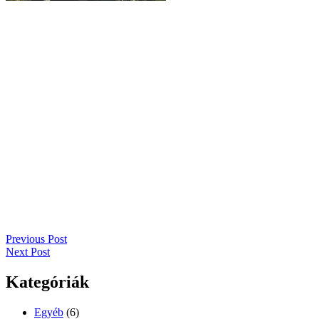
Bejegyzés
Previous Post
Next Post
navigáció
Kategóriák
Egyéb
(6)