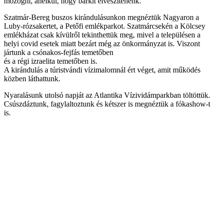
mozogni, anélkül, hogy bárkit elveszítenénk.
Szatmár-Bereg buszos kirándulásunkon megnéztük Nagyaron a
Luby-rózsakertet, a Petőfi emlékparkot. Szatmárcsekén a Kölcsey
emlékházat csak kívülről tekinthettük meg, mivel a településen a
helyi covid esetek miatt bezárt még az önkormányzat is. Viszont
jártunk a csónakos-fejfás temetőben
és a régi izraelita temetőben is.
A kirándulás a túristvándi vízimalomnál ért véget, amit működés
közben láthattunk.
Nyaralásunk utolsó napját az Atlantika Vízividámparkban töltöttük.
Csúszdáztunk, fagylaltoztunk és kétszer is megnéztük a fókashow-t
is.