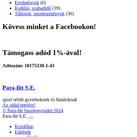
Eredmények
(6)
Kultúra, szabadidő
(39)
Táborok, sportesemények
(30)
Kövess minket a Facebookon!
Támogass adód 1%-ával!
Adószám: 18175330-1-43
Para-fitt S.E.
sport sérült gyerekeknek és fiataloknak
Az oldal tetejére!
© Para-fitt Sportegyesület 2024
Para-fitt S.E.
Kezdőlap
Edzések