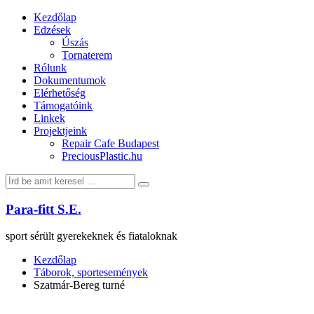
Kezdőlap
Edzések
Úszás
Tornaterem
Rólunk
Dokumentumok
Elérhetőség
Támogatóink
Linkek
Projektjeink
Repair Cafe Budapest
PreciousPlastic.hu
Keresés:
Keresés
Para-fitt S.E.
sport sérült gyerekeknek és fiataloknak
Kezdőlap
Táborok, sportesemények
Szatmár-Bereg turné